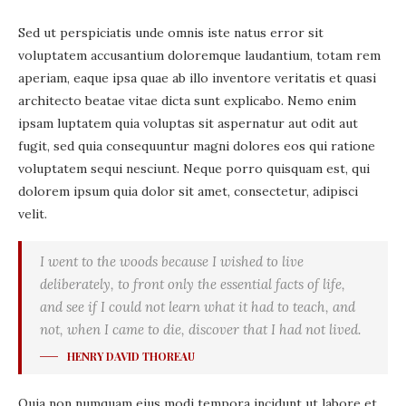
Sed ut perspiciatis unde omnis iste natus error sit
voluptatem accusantium doloremque laudantium, totam rem
aperiam, eaque ipsa quae ab illo inventore veritatis et quasi
architecto beatae vitae dicta sunt explicabo. Nemo enim
ipsam luptatem quia voluptas sit aspernatur aut odit aut
fugit, sed quia consequuntur magni dolores eos qui ratione
voluptatem sequi nesciunt. Neque porro quisquam est, qui
dolorem ipsum quia dolor sit amet, consectetur, adipisci
velit.
I went to the woods because I wished to live
deliberately, to front only the essential facts of life,
and see if I could not learn what it had to teach, and
not, when I came to die, discover that I had not lived.
HENRY DAVID THOREAU
Quia non numquam eius modi tempora incidunt ut labore et